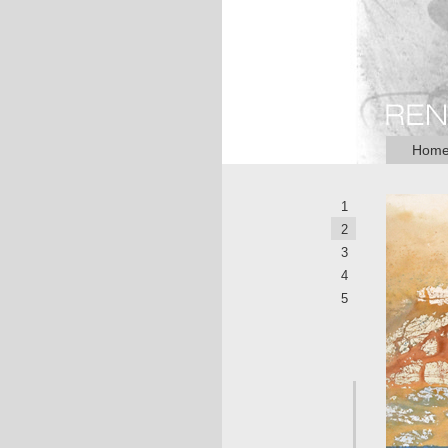
Hom
1
2
3
4
5