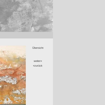
Übersicht
weiter»
«zurück